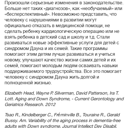
Произошли серьезные изменения в законодательстве.
Больше нет таких «диагнозов», как «необучаемый» или
«бесперспективный». Невозможно представить, что
человеку с нарушениями в развитии могут
официально отказать в медицинской помощи, не
сделать ребенку кардиологическую операцию или не
взять ребенка в детский сад и школу и т.д. Стали
развиваться новые эффективные услуги для детей с
синдромом Дауна и их семей. Такие программы
помогают этим детям лучше развиваться и учиться
новому, улучшают качество жизни самих детей и их
семей, помогают молодым людям осваивать навыки
поддерживаемого трудоустройства. Все это помогает
человеку с синдромом Дауна жить долгой и
полноценной жизнью.
Elizabeth Head, Wayne P. Silverman, David Patterson, Ira T.
Lott. Aging and Down Syndrome, - Current Gerontology and
Geriatrics Research. 2012
Tsao R., Kindelberger C., Fréminville B., Touraine R., Gerald
Bussy. Am. Variability of the aging process in dementia-free
adults with Down syndrome. Journal Intellect Dev Disabil.