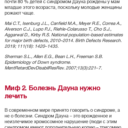
почти 80 % детей с синдромом Дауна рождены у мам
младше этого возраста, поскольку молодые женщины
рожают чаще.
Mai C.T., Isenburg J.L., Canfield M.A., Meyer R.E., Correa A.,
Alverson C.J., Lupo P.J., Riehle‐Colarusso T., Cho S.J.,
Aggarwal D., Kirby R.S. National population‐based estimates
for major birth defects, 2010–2014. Birth Defects Research.
2019; 111(18): 1420
–
1435.
Sherman S.L., Allen E.G., Bean L.H., Freeman S.B.
Epidemiology of Down syndrome.
MentRetardDevDisabilResRev. 2007;13(3):221
–
7.
Миф 2. Болезнь Дауна нужно
лечить
В современном мире принято говорить о синдроме, а
не о болезни. Синдром Дауна – это врожденное и
неизлечимое хромосомное нарушение (люди с этим
синдромом имеют дополнительную копию – трисомию