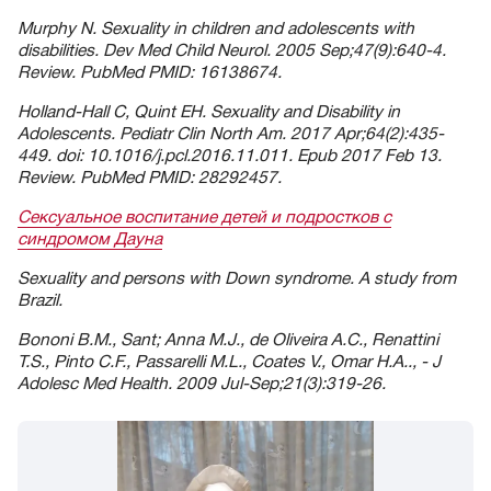
Murphy N. Sexuality in children and adolescents with
disabilities. Dev Med Child Neurol. 2005 Sep;47(9):640-4.
Review. PubMed PMID: 16138674.
Holland-Hall C, Quint EH. Sexuality and Disability in
Adolescents. Pediatr Clin North Am. 2017 Apr;64(2):435-
449. doi: 10.1016/j.pcl.2016.11.011. Epub 2017 Feb 13.
Review. PubMed PMID: 28292457.
Сексуальное воспитание детей и подростков с
синдромом Дауна
Sexuality and persons with Down syndrome. A study from
Brazil.
Bononi B.M., Sant; Anna M.J., de Oliveira A.C., Renattini
T.S., Pinto C.F., Passarelli M.L., Coates V., Omar H.A.., - J
Adolesc Med Health. 2009 Jul-Sep;21(3):319-26.