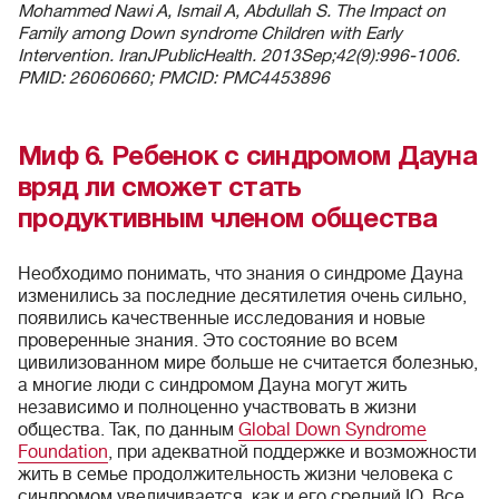
Mohammed Nawi A, Ismail A, Abdullah S. The Impact on
Family among Down syndrome Children with Early
Intervention. IranJPublicHealth. 2013Sep;42(9):996-1006.
PMID: 26060660; PMCID: PMC4453896
Миф 6. Ребенок с синдромом Дауна
вряд ли сможет стать
продуктивным членом общества
Необходимо понимать, что знания о синдроме Дауна
изменились за последние десятилетия очень сильно,
появились качественные исследования и новые
проверенные знания. Это состояние во всем
цивилизованном мире больше не считается болезнью,
а многие люди с синдромом Дауна могут жить
независимо и полноценно участвовать в жизни
общества. Так, по данным
Global Down Syndrome
Foundation
, при адекватной поддержке и возможности
жить в семье продолжительность жизни человека с
синдромом увеличивается, как и его средний IQ. Все