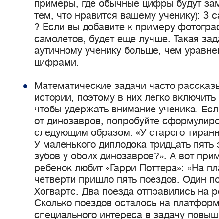
примеры, где обычные цифры будут за
тем, что нравится вашему ученику): 3 
? Если вы добавите к примеру фотогра
самолетов, будет еще лучше. Такая за
аутичному ученику больше, чем уравне
цифрами.
Математические задачи часто рассказ
истории, поэтому в них легко включить
чтобы удержать внимание ученика. Есл
от динозавров, попробуйте сформулиро
следующим образом: «У старого тиранн
У маленького диплодока тридцать пять 
зубов у обоих динозавров?». А вот при
ребенок любит «Гарри Поттера»: «На пл
четверти пришло пять поездов. Один п
Хогвартс. Два поезда отправились на 
Сколько поездов осталось на платфор
специального интереса в задачу повыша