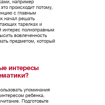
ками, например
 это происходит потому,
енцию с главным
ик начал решать
етающих тарелках и
ый интерес полноправным
ысить вовлеченность
вать предметом, который
ые интересы
тематики?
ользовать упоминания
 интересом ребенка.
читание. Подготовьте