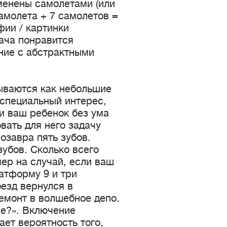
менены самолетами (или
самолета + 7 самолетов =
фии / картинки
дача понравится
ние с абстрактными
ываются как небольшие
 специальный интерес,
и ваш ребенок без ума
вать для него задачу
озавра пять зубов.
зубов. Сколько всего
мер на случай, если ваш
атформу 9 и три
оезд вернулся в
ремонт в волшебное депо.
ме?». Включение
ет вероятность того,