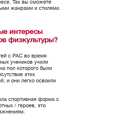
ресе. Так вы сможете
ными жанрами и стилями.
ые интересы
ов физкультуры?
тей с РАС во время
чных учеников учили
 на пол которого были
сутствие этих
, и они легко освоили
была спортивная форма с
ных / героев, это
ражнениям.