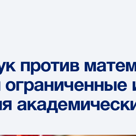
ук против матем
 ограниченные 
ия академическ