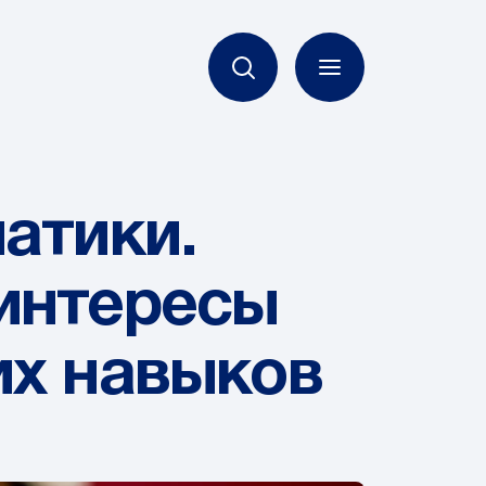
атики.
интересы
их навыков