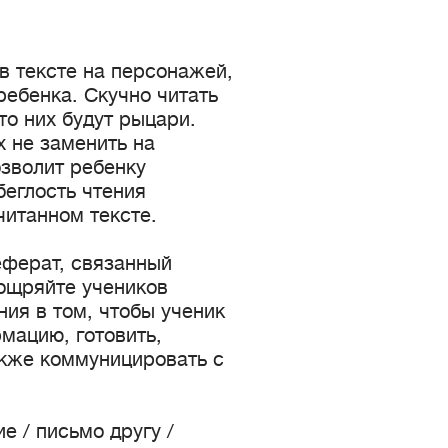
в тексте на персонажей,
ебенка. Скучно читать
то них будут рыцари.
 не заменить на
озволит ребенку
беглость чтения
читанном тексте.
еферат, связанный
оощряйте учеников
ния в том, чтобы ученик
мацию, готовить,
акже коммуницировать с
е / письмо другу /