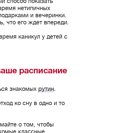
ый способ показать
 время нетипичных
подарками и вечеринки.
, что его ждет впереди.
время каникул у детей с
ваше расписание
ься знакомых
рутин
.
ход ко сну в одно и то
майте о том, чтобы
комые классные