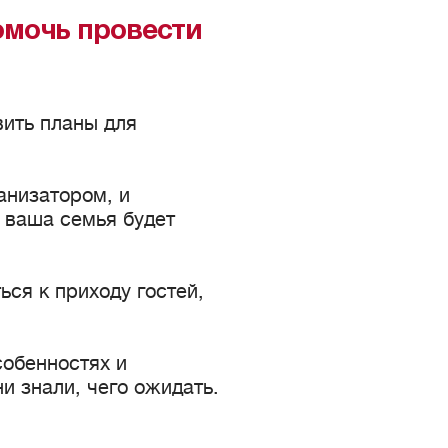
омочь провести
вить планы для
анизатором, и
к ваша семья будет
ся к приходу гостей,
собенностях и
и знали, чего ожидать.