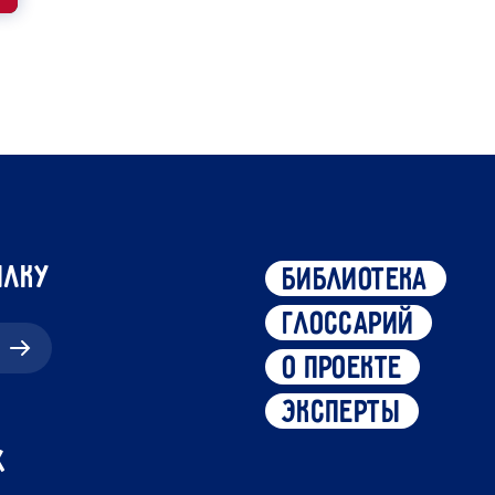
ылку
библиотека
глоссарий
о проекте
эксперты
х