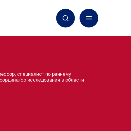
фессор, специалист по раннему
координатор исследования в области