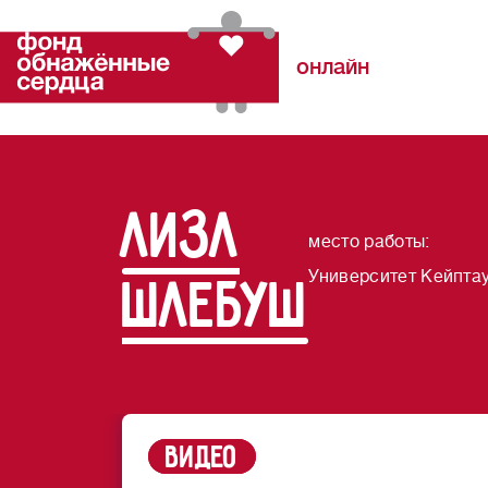
онлайн
Лизл
место работы
:
Университет Кейпта
Шлебуш
Видео