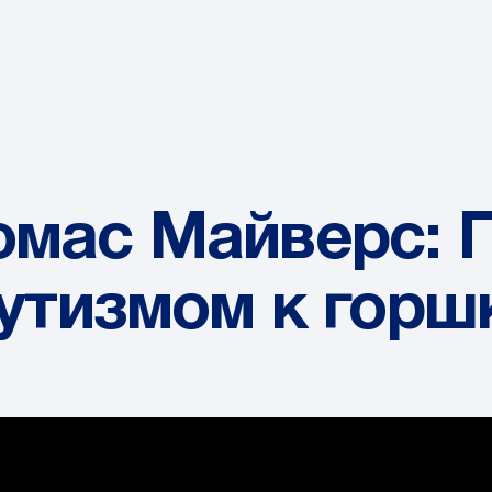
мас Майверс: 
аутизмом к горш