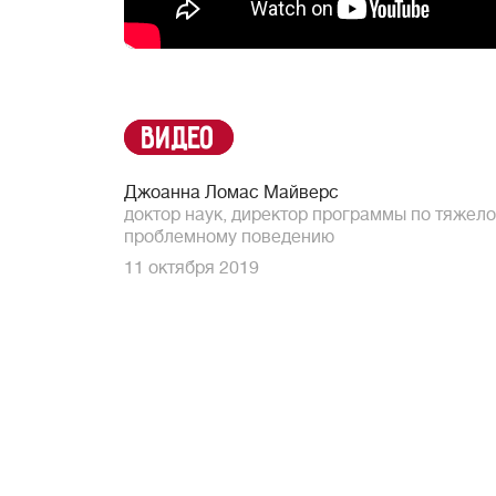
Видео
Джоанна Ломас Майверс
доктор наук, директор программы по тяжел
проблемному поведению
11 октября 2019