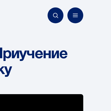
Приучение
ку