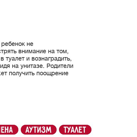
 ребенок не
стрять внимание на том,
в туалет и вознаградить,
идя на унитазе. Родители
жет получить поощрение
иена
аутизм
туалет