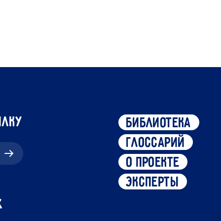
ылку
библиотека
глоссарий
о проекте
эксперты
х