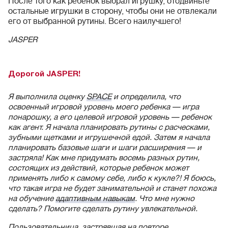
После того как ребенок выбрал игрушку, отодвиньте
остальные игрушки в сторону, чтобы они не отвлекали
его от выбранной рутины. Всего наилучшего!
JASPER
Дорогой JASPER!
Я выполнила оценку
SPACE
и определила, что
освоенный игровой уровень моего ребенка — игра
понарошку, а его целевой игровой уровень — ребенок
как агент. Я начала планировать рутины с расческами,
зубными щетками и игрушечной едой. Затем я начала
планировать базовые шаги и шаги расширения — и
застряла! Как мне придумать восемь разных рутин,
состоящих из действий, которые ребенок может
применять либо к самому себе, либо к кукле?! Я боюсь,
что такая игра не будет занимательной и станет похожа
на обучение
адаптивным навыкам
. Что мне нужно
сделать? Помогите сделать рутину увлекательной.
Пользовательница, застрявшая на повторе