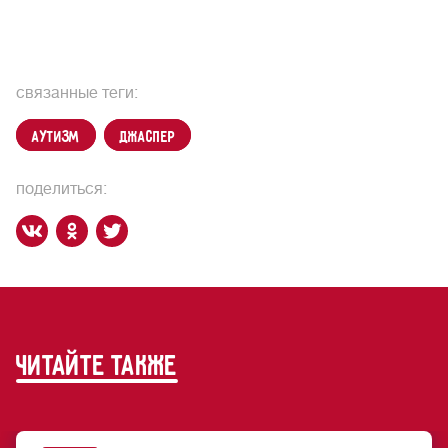
связанные теги:
аутизм
Джаспер
поделиться:
читайте также