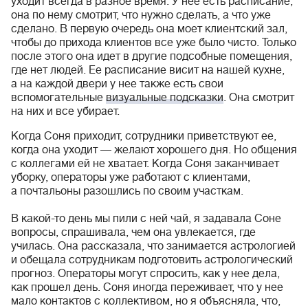
уходит всегда в разное время. У нее есть расписание,
она по нему смотрит, что нужно сделать, а что уже
сделано. В первую очередь она моет клиентский зал,
чтобы до прихода клиентов все уже было чисто. Только
после этого она идет в другие подсобные помещения,
где нет людей. Ее расписание висит на нашей кухне,
а на каждой двери у нее также есть свои
вспомогательные
визуальные подсказки
. Она смотрит
на них и все убирает.
Когда Соня приходит, сотрудники приветствуют ее,
когда она уходит — желают хорошего дня. Но общения
с коллегами ей не хватает. Когда Соня заканчивает
уборку, операторы уже работают с клиентами,
а почтальоны разошлись по своим участкам.
В какой-то день мы пили с ней чай, я задавала Соне
вопросы, спрашивала, чем она увлекается, где
училась. Она рассказала, что занимается астрологией
и обещала сотрудникам подготовить астрологический
прогноз. Операторы могут спросить, как у нее дела,
как прошел день. Соня иногда переживает, что у нее
мало контактов с коллективом, но я объясняла, что,