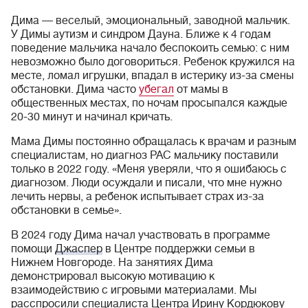
Дима — веселый, эмоциональный, заводной мальчик.
У Димы аутизм и синдром Дауна. Ближе к 4 годам
поведение мальчика начало беспокоить семью: с ним
невозможно было договориться. Ребенок кружился на
месте, ломал игрушки, впадал в истерику из-за смены
обстановки. Дима часто
убегал
от мамы в
общественных местах, по ночам просыпался каждые
20-30 минут и начинал кричать.
Мама Димы постоянно обращалась к врачам и разным
специалистам, но диагноз РАС мальчику поставили
только в 2022 году. «Меня уверяли, что я ошибаюсь с
диагнозом. Люди осуждали и писали, что мне нужно
лечить нервы, а ребенок испытывает страх из-за
обстановки в семье».
В 2024 году Дима начал участвовать в программе
помощи
Джаспер
в Центре поддержки семьи в
Нижнем Новгороде. На занятиях Дима
демонстрировал высокую мотивацию к
взаимодействию с игровыми материалами. Мы
расспросили специалиста Центра Ирину Кордюкову