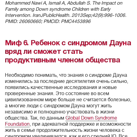
Mohammed Nawi A, Ismail A, Abdullah S. The Impact on
Family among Down syndrome Children with Early
Intervention. IranJPublicHealth. 2013Sep;42(9):996-1006.
PMID: 26060660; PMCID: PMC4453896
Миф 6. Ребенок с синдромом Дауна
вряд ли сможет стать
продуктивным членом общества
Необходимо понимать, что знания о синдроме Дауна
изменились за последние десятилетия очень сильно,
появились качественные исследования и новые
проверенные знания. Это состояние во всем
цивилизованном мире больше не считается болезнью,
а многие люди с синдромом Дауна могут жить
независимо и полноценно участвовать в жизни
общества. Так, по данным
Global Down Syndrome
Foundation
, при адекватной поддержке и возможности
жить в семье продолжительность жизни человека с
синдромом увеличивается, как и его средний IQ. Все