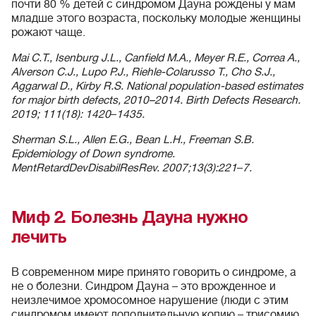
почти 80 % детей с синдромом Дауна рождены у мам
младше этого возраста, поскольку молодые женщины
рожают чаще.
Mai C.T., Isenburg J.L., Canfield M.A., Meyer R.E., Correa A.,
Alverson C.J., Lupo P.J., Riehle‐Colarusso T., Cho S.J.,
Aggarwal D., Kirby R.S. National population‐based estimates
for major birth defects, 2010–2014. Birth Defects Research.
2019; 111(18): 1420
–
1435.
Sherman S.L., Allen E.G., Bean L.H., Freeman S.B.
Epidemiology of Down syndrome.
MentRetardDevDisabilResRev. 2007;13(3):221
–
7.
Миф 2. Болезнь Дауна нужно
лечить
В современном мире принято говорить о синдроме, а
не о болезни. Синдром Дауна – это врожденное и
неизлечимое хромосомное нарушение (люди с этим
синдромом имеют дополнительную копию – трисомию