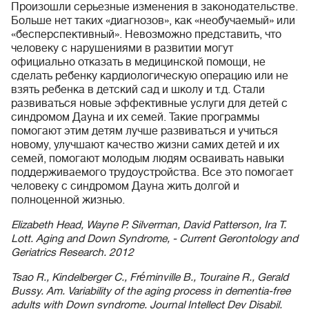
Произошли серьезные изменения в законодательстве.
Больше нет таких «диагнозов», как «необучаемый» или
«бесперспективный». Невозможно представить, что
человеку с нарушениями в развитии могут
официально отказать в медицинской помощи, не
сделать ребенку кардиологическую операцию или не
взять ребенка в детский сад и школу и т.д. Стали
развиваться новые эффективные услуги для детей с
синдромом Дауна и их семей. Такие программы
помогают этим детям лучше развиваться и учиться
новому, улучшают качество жизни самих детей и их
семей, помогают молодым людям осваивать навыки
поддерживаемого трудоустройства. Все это помогает
человеку с синдромом Дауна жить долгой и
полноценной жизнью.
Elizabeth Head, Wayne P. Silverman, David Patterson, Ira T.
Lott. Aging and Down Syndrome, - Current Gerontology and
Geriatrics Research. 2012
Tsao R., Kindelberger C., Fréminville B., Touraine R., Gerald
Bussy. Am. Variability of the aging process in dementia-free
adults with Down syndrome. Journal Intellect Dev Disabil.