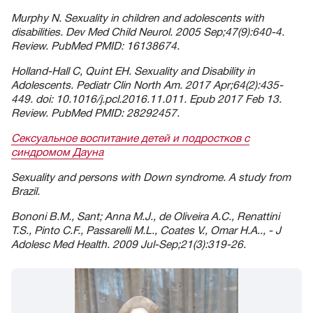
Murphy N. Sexuality in children and adolescents with
disabilities. Dev Med Child Neurol. 2005 Sep;47(9):640-4.
Review. PubMed PMID: 16138674.
Holland-Hall C, Quint EH. Sexuality and Disability in
Adolescents. Pediatr Clin North Am. 2017 Apr;64(2):435-
449. doi: 10.1016/j.pcl.2016.11.011. Epub 2017 Feb 13.
Review. PubMed PMID: 28292457.
Сексуальное воспитание детей и подростков с
синдромом Дауна
Sexuality and persons with Down syndrome. A study from
Brazil.
Bononi B.M., Sant; Anna M.J., de Oliveira A.C., Renattini
T.S., Pinto C.F., Passarelli M.L., Coates V., Omar H.A.., - J
Adolesc Med Health. 2009 Jul-Sep;21(3):319-26.