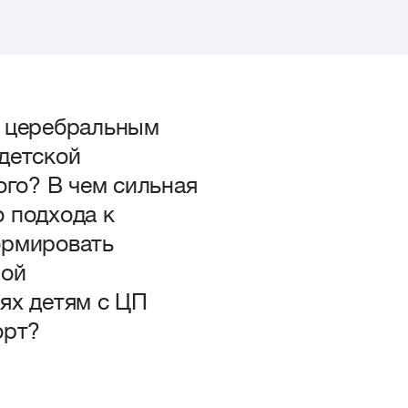
с церебральным
детской
ого? В чем сильная
 подхода к
ормировать
ной
ях детям с ЦП
орт?