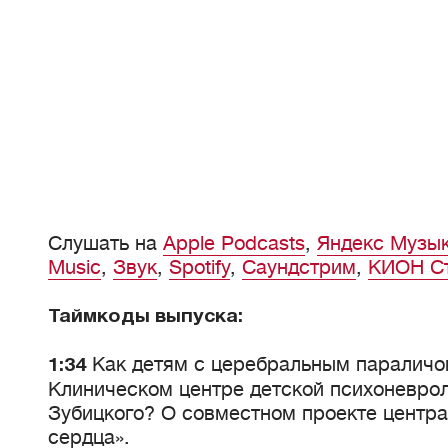
Слушать на
Apple Podcasts
,
Яндекс Музы
Music
,
Звук
,
Spotify
,
Саундстрим
,
КИОН С
Таймкоды выпуска:
Как детям с церебральным параличо
1:34
Клиническом центре детской психоневроло
Зубицкого? О совместном проекте центр
сердца».