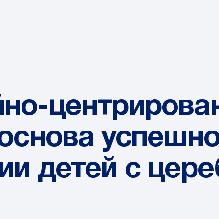
йно-центрирова
 основа успешн
ии детей с цер