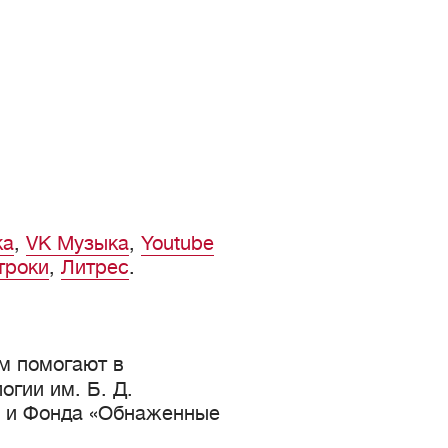
ка
,
VK Музыка
,
Youtube
троки
,
Литрес
.
м помогают в
гии им. Б. Д.
а и Фонда «Обнаженные