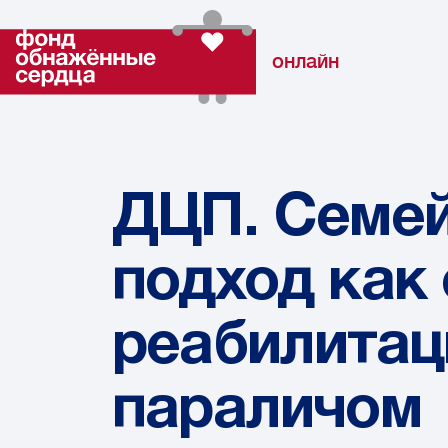
онлайн
ДЦП. Семе
подход как
реабилитац
параличом