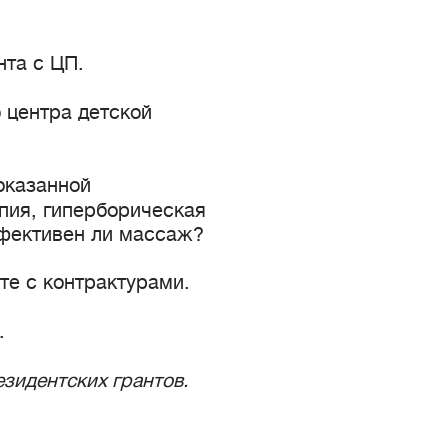
нта с ЦП.
 центра детской
оказанной
пия, гиперборическая
ффективен ли массаж?
те с контрактурами.
П.
зидентских грантов.