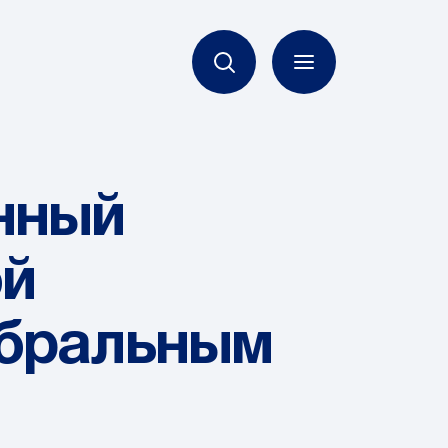
нный
ой
ебральным