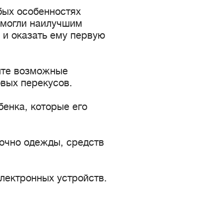
бых особенностях
смогли наилучшим
 и оказать ему первую
йте возможные
овых перекусов.
енка, которые его
точно одежды, средств
электронных устройств.