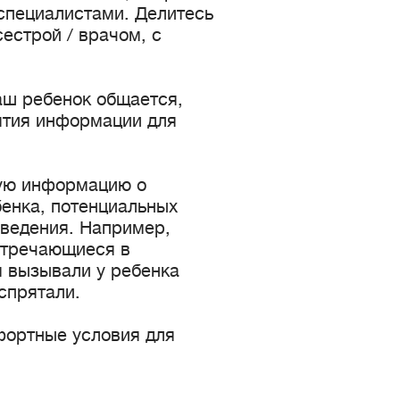
 специалистами. Делитесь
естрой / врачом, с
аш ребенок общается,
ятия информации для
ую информацию о
енка, потенциальных
оведения. Например,
стречающиеся в
м вызывали у ребенка
 спрятали.
фортные условия для