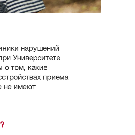
линики нарушений
при Университете
 о том, какие
сстройствах приема
е не имеют
?