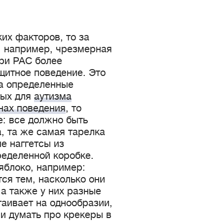
их факторов, то за
, например, чрезмерная
при РАС более
щитное поведение. Это
на определенные
ных для
аутизма
нах поведения
, то
е: все должно быть
, та же самая тарелка
е наггетсы из
ределенной коробке.
 яблоко, например:
ся тем, насколько они
 а также у них разные
стаивает на однообразии,
ли думать про крекеры в