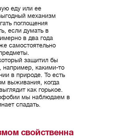
ую еду или ее
 выгодный механизм
гать поглощения
ь, если думать в
имерно в два года
уже самостоятельно
 предметы.
который защитил бы
, например, какими-то
ии в природе. То есть
ом выживания, когда
выглядит как горькое.
неофобии мы наблюдаем в
инает спадать.
змом свойственна