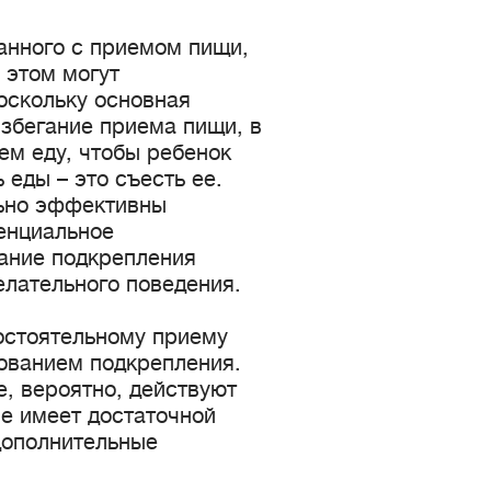
анного с приемом пищи,
 этом могут
оскольку основная
избегание приема пищи, в
ем еду, чтобы ребенок
 еды – это съесть ее.
льно эффективны
енциальное
вание подкрепления
лательного поведения.
мостоятельному приему
ованием подкрепления.
е, вероятно, действуют
не имеет достаточной
дополнительные