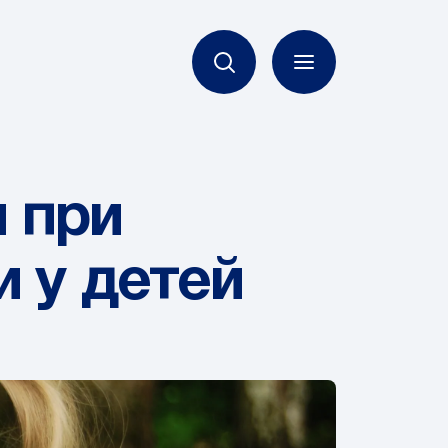
 при
 у детей