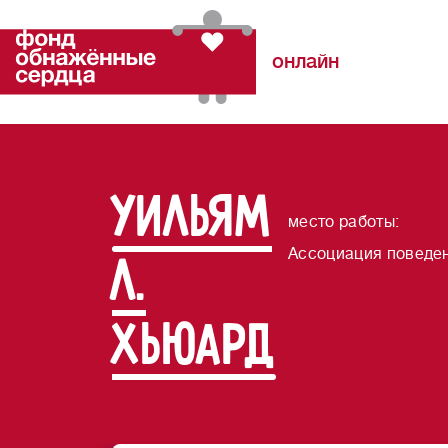
онлайн
Уильям
место работы
:
Ассоциация поведен
Л.
Хьюард