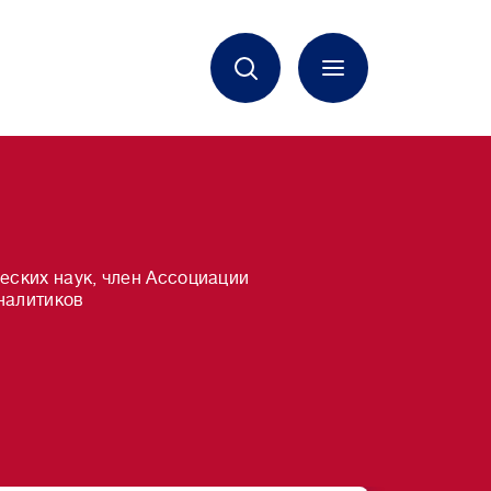
еских наук, член Ассоциации
налитиков