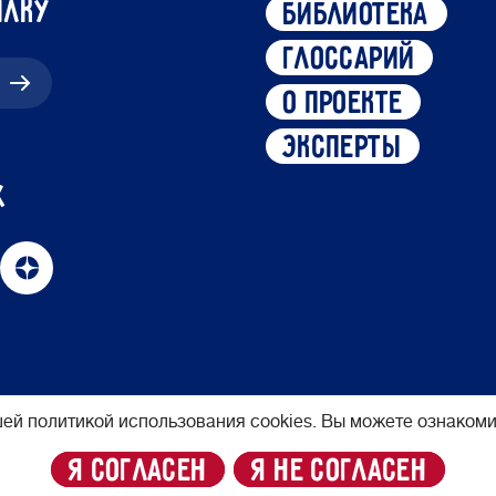
ылку
библиотека
глоссарий
о проекте
эксперты
х
ей политикой использования cookies. Вы можете ознакоми
я согласен
я не согласен