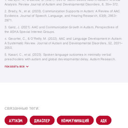
Analysis. Review Journal of Autism and Developmental Disorders, 8, 354–372.
2. Brady, N., et al. (2020). Communication Supports in Autism: A Review of AAC
Evidence. Journal of Speech, Language, and Hearing Research, 63(9), 2953–
2971.
3. Ganz, J. (2021). AAC and Communication Growth in Autism. Perspectives of
the ASHA Special Interest Groups.
4. Gevarter, C., & O’Reilly, M. (2022). AAC and Language Development in Autism:
A Systematic Review. Journal of Autism and Developmental Disorders, 52, 2031–
2050.
5. Kasari, C., et al. (2023). Spoken language outcomes in minimally verbal
preschoolers with autism and global developmental delay. Autism Research.
показать все
связанные теги:
аутизм
Джаспер
коммуникация
АДК